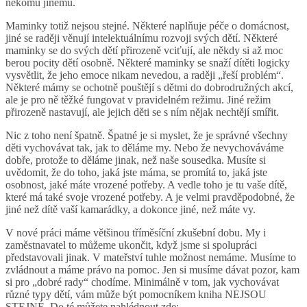
někomu jinému.
Maminky totiž nejsou stejné. Některé naplňuje péče o domácnost,
jiné se raději věnují intelektuálnímu rozvoji svých dětí. Některé
maminky se do svých dětí přirozeně vciťují, ale někdy si až moc
berou pocity dětí osobně. Některé maminky se snaží dítěti logicky
vysvětlit, že jeho emoce nikam nevedou, a raději „řeší problém“.
Některé mámy se ochotně pouštějí s dětmi do dobrodružných akcí,
ale je pro ně těžké fungovat v pravidelném režimu. Jiné režim
přirozeně nastavují, ale jejich děti se s ním nějak nechtějí smířit.
Nic z toho není špatně. Špatné je si myslet, že je správné všechny
děti vychovávat tak, jak to děláme my. Nebo že nevychováváme
dobře, protože to děláme jinak, než naše sousedka. Musíte si
uvědomit, že do toho, jaká jste máma, se promítá to, jaká jste
osobnost, jaké máte vrozené potřeby. A vedle toho je tu vaše dítě,
které má také svoje vrozené potřeby. A je velmi pravděpodobné, že
jiné než dítě vaší kamarádky, a dokonce jiné, než máte vy.
V nové práci máme většinou tříměsíční zkušební dobu. My i
zaměstnavatel to můžeme ukončit, když jsme si spolupráci
představovali jinak. V mateřství tuhle možnost nemáme. Musíme to
zvládnout a máme právo na pomoc. Jen si musíme dávat pozor, kam
si pro „dobré rady“ chodíme. Minimálně v tom, jak vychovávat
různé typy dětí, vám může být pomocníkem kniha NEJSOU
STEJNÉ. Do té můžete nahlédnout zde: