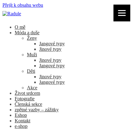
Přejít k obsahu webu
O mě
Móda a duše
Ženy
Jangové typy
Jinové typy
Muži
Jinové typy
Jangové typy
Děti
Jinové typy
Jangové typy
Akce
Život srdcem
Fotografie
Členská sekce
zpětné vazby – zážitky
Eshop
Kontakt
e-shop