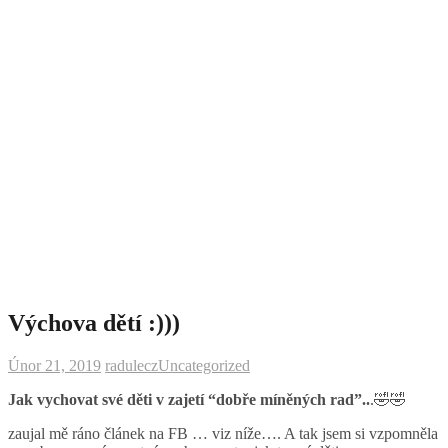
Výchova dětí :)))
Únor 21, 2019
radulecz
Uncategorized
Jak vychovat své děti v zajetí “dobře míněných rad”..
.
🤣
🤣
zaujal mě ráno článek na FB … viz níže…. A tak jsem si vzpomněla