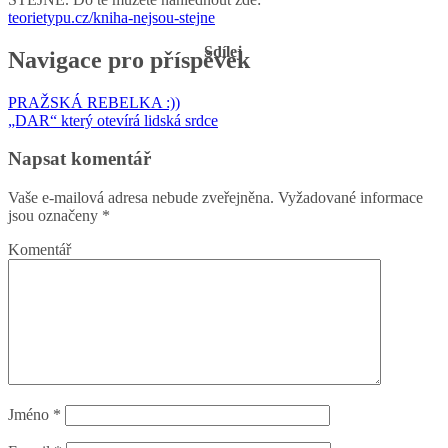
teorietypu.cz/kniha-nejsou-stejne
Sdílej
Navigace pro příspěvek
PRAŽSKÁ REBELKA :))
„DAR“ který otevírá lidská srdce
Napsat komentář
Vaše e-mailová adresa nebude zveřejněna.
Vyžadované informace
jsou označeny
*
Komentář
Jméno
*