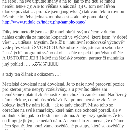
na sebe , na své urputné snahy a na to, jak to mé děti se mnou
neměli lehké :))) Ale to většina z nás zná :))) O tom není třeba
dlouze povídat … protože jsem jangovka :)) tak vám řeknu rovnou
řešení: je to třeba jedna z mnoha cest – ale mě pomohla :)) :
http://www.radule.cz/index.php/sample-page/
Díky této metodě jsem se již mnohokrát svým dětem v duchu i
nahlas omluvila za mnoho kopanců ve výchově, které jsem “v dobré
víře”…. udělala. Myslím, že klíč k “intuitivní rodičovské výchově”
vede přes vlastní SVOBODU.Pokud se znáte, jste sami sebou bez
“nasátých” programů svého okolí… dáte respekt i potřebám dítěte…
A USTOJÍTE JE!!! I když má školský systém, partner či maminka
jiný pohled ……
🤣
🤣
🤣
✌🏽
✌🏽
a tady ten článek s odkazem …:
Mateřská dovolená není dovolená. Je to naše nová pracovní pozice,
pro kterou jsme nebyly vzdělávány, a u prvního dítěte ani
nemůžeme uplatnit zkušenosti z předchozích zaměstnání. Nadřízený
nám neřekne, co od nás očekává. Na pomoc nemáme zkušené
kolegy, kteří by nám řekli, „jak to tady chodí“. Místo toho se
obracíme na své kamarádky, které nám sice ochotně poradí, ale v
souladu s tím, jak to chodí u nich doma. A my brzy zjistíme, že to,
co funguje jiným, se nedaří nám. A nemus
í to znamenat, že děláme
něco špatně. Jen používáme osvědčené postupy, které se osvědčily