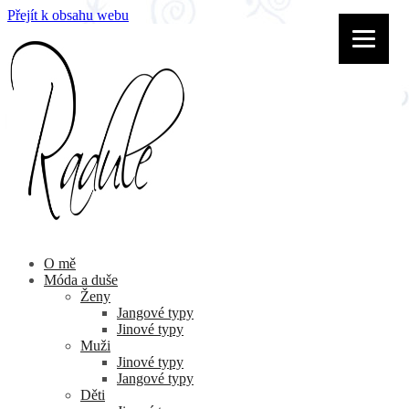
Přejít k obsahu webu
O mě
Móda a duše
Ženy
Jangové typy
Jinové typy
Muži
Jinové typy
Jangové typy
Děti