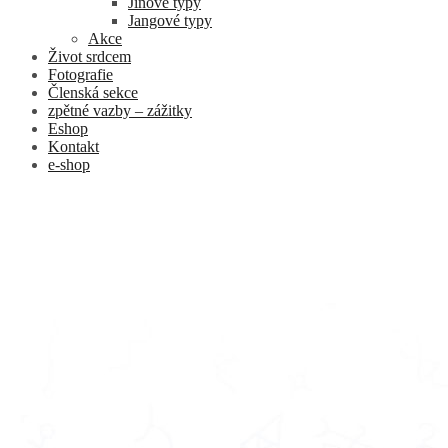
Jinové typy
Jangové typy
Akce
Život srdcem
Fotografie
Členská sekce
zpětné vazby – zážitky
Eshop
Kontakt
e-shop